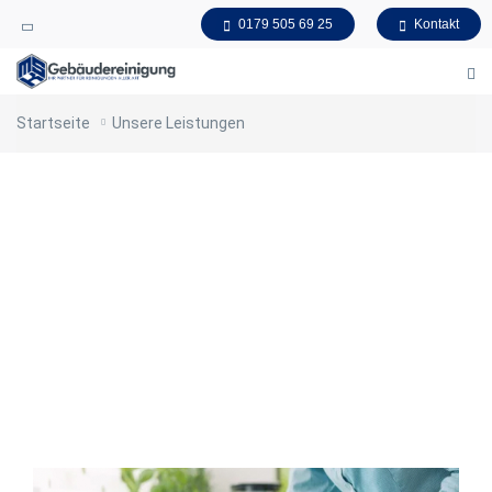
0179 505 69 25
Kontakt
Startseite
Unsere Leistungen
Unsere Leistungen im Überblick
Wir als motiviertes Team von MSK Gebäudereinigung Frankfurt
sind stolz auf unsere Professionalität uns unsere
termingetreue Reinigung mit System.
Bei uns hat die Kundenzufriedenheit die oberste Priorität.
Zuverlässig und kundenorientiert betreuen wir Sie mit unseren
individuellen Reinigungsplänen mit allen Detailleistungen der
Gebäudereinigung.